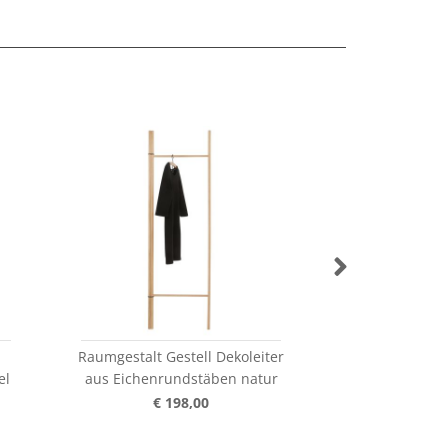
Raumgestalt Gestell Dekoleiter
Raumgestalt Ge
el
aus Eichenrundstäben natur
aus Eichenru
€ 198,00
€ 1