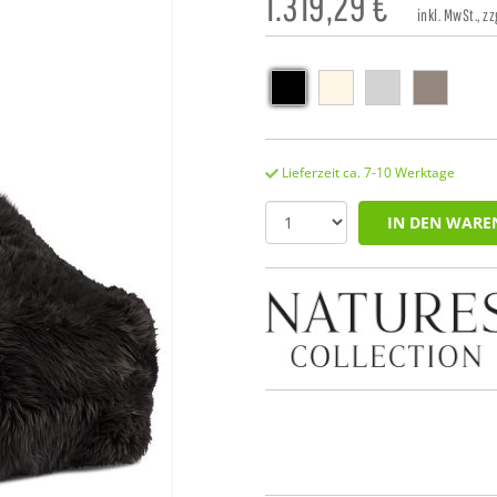
1.319,29
€
inkl. MwSt., zz
Lieferzeit ca. 7-10 Werktage
IN DEN WARE