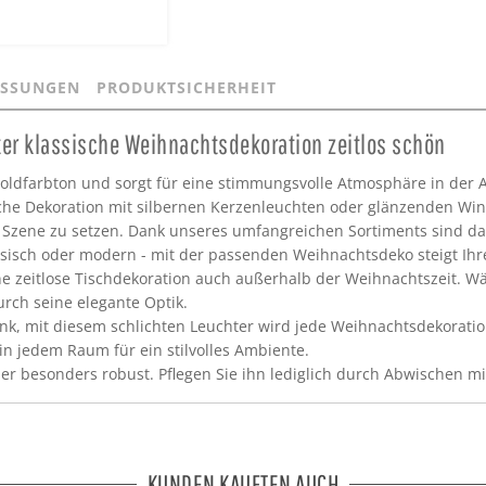
SSUNGEN
PRODUKTSICHERHEIT
ter klassische Weihnachtsdekoration zeitlos schön
oldfarbton und sorgt für eine stimmungsvolle Atmosphäre in der 
che Dekoration mit silbernen Kerzenleuchten oder glänzenden Wind
n Szene zu setzen. Dank unseres umfangreichen Sortiments sind 
klassisch oder modern - mit der passenden Weihnachtsdeko steigt Ihr
ine zeitlose Tischdekoration auch außerhalb der Weihnachtszeit. W
urch seine elegante Optik.
nk, mit diesem schlichten Leuchter wird jede Weihnachtsdekorati
in jedem Raum für ein stilvolles Ambiente.
her besonders robust. Pflegen Sie ihn lediglich durch Abwischen m
KUNDEN KAUFTEN AUCH