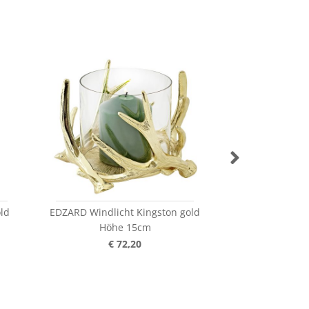
ld
EDZARD Windlicht Kingston gold
EDZARD Advents
Höhe 15cm
Ø 
€ 72,20
€ 1