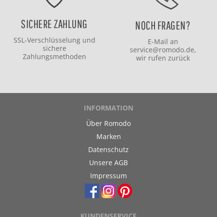
SICHERE ZAHLUNG
NOCH FRAGEN?
SSL-Verschlüsselung und
E-Mail an
sichere
service@romodo.de
,
Zahlungsmethoden
wir rufen zurück
INFORMATION
Über Romodo
Marken
Datenschutz
Unsere AGB
Impressum
KUNDENSERVICE