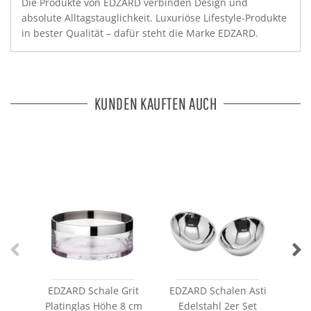
Die Produkte von EDZARD verbinden Design und
absolute Alltagstauglichkeit. Luxuriöse Lifestyle-Produkte
in bester Qualität – dafür steht die Marke EDZARD.
KUNDEN KAUFTEN AUCH
EDZARD Schale Grit
EDZARD Schalen Asti
Platinglas Höhe 8 cm
Edelstahl 2er Set
H