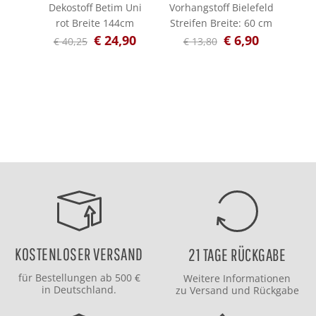
Dekostoff Betim Uni
Vorhangstoff Bielefeld
Vor
rot Breite 144cm
Streifen Breite: 60 cm
L
€ 24,90
€ 6,90
€ 40,25
€ 13,80
€ 
KOSTENLOSER VERSAND
21 TAGE RÜCKGABE
für Bestellungen ab 500 €
Weitere Informationen
in Deutschland.
zu
Versand
und
Rückgabe