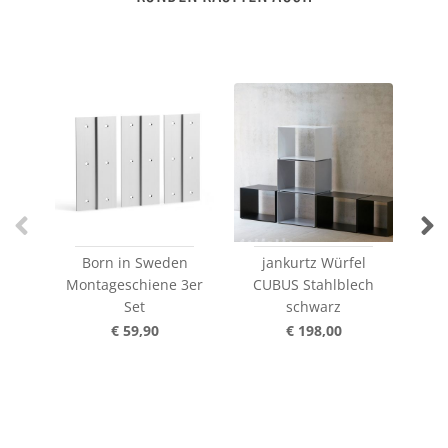
Born in Sweden
jankurtz Würfel
jan
Montageschiene 3er
CUBUS Stahlblech
Set
schwarz
€ 59,90
€ 198,00