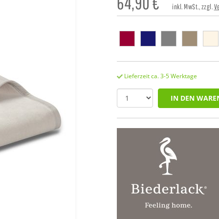
64,90
€
inkl. MwSt., zzgl.
V
Lieferzeit ca. 3-5 Werktage
IN DEN WARE