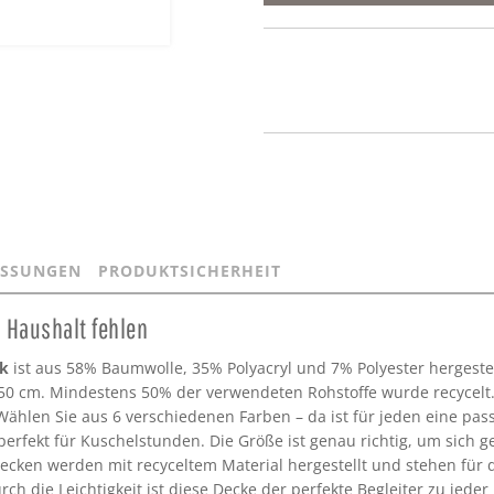
SSUNGEN
PRODUKTSICHERHEIT
m Haushalt fehlen
ck
ist aus 58% Baumwolle, 35% Polyacryl und 7% Polyester hergestel
50 cm. Mindestens 50% der verwendeten Rohstoffe wurde recycelt. 
 Wählen Sie aus 6 verschiedenen Farben – da ist für jeden eine pa
erfekt für Kuschelstunden. Die Größe ist genau richtig, um sich g
ecken werden mit recyceltem Material hergestellt und stehen für
h die Leichtigkeit ist diese Decke der perfekte Begleiter zu jed