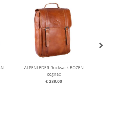
AN
ALPENLEDER Rucksack BOZEN
ALPENLEDE
cognac
Aktentasche 
€ 289,00
€ 2